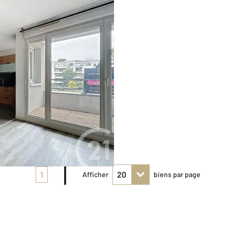
1
Afficher
biens par page