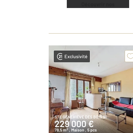
Découvrir nos
offres
Exclusivité
STE GENEVIEVE DES BOIS 91
229 000 €
2
78,5 m
, Maison
, 5 pcs