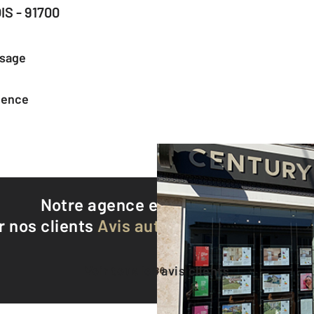
IS - 91700
ssage
agence
Notre agence est notée
9,4/10
r nos clients
Avis authentifiés par Qualite
Voir tous les avis clients