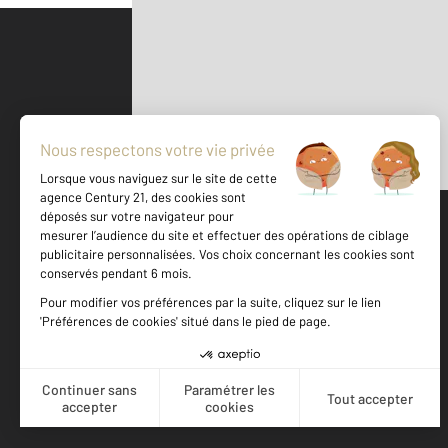
Parlons de vous, parlons biens
500 m
©
Mappy
Votre agence est notée
Achat
Location
Vente
Gestion
9,4
/
10
8,8/10