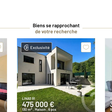
Biens se rapprochant
de votre recherche
Exclusivité
LINAS 91
S
475 000 €
2
130 m
, Maison
, 6 pcs
9