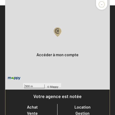
-
Parlons de vous, parlons biens
Votre compte :
Accéder à mon compte
500 m
©
Mappy
Votre agence est notée
Achat
Location
Vente
Gestion