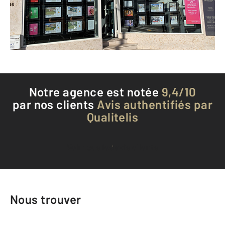
Envoyer un message
Téléphoner à l'agence
Notre agence est notée
9,4/10
par nos clients
Avis authentifiés par
Qualitelis
Voir tous les avis clients
Nous trouver