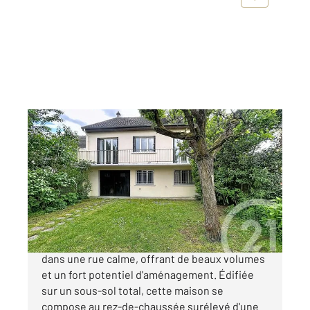
MORSANG SUR ORGE 91
2
291,37 m
, 4 pièces
Ref : 9052
Maison à vendre
420 000 €
Maison familiale de 139 m² habitables située
dans une rue calme, offrant de beaux volumes
et un fort potentiel d'aménagement. Édifiée
sur un sous-sol total, cette maison se
compose au rez-de-chaussée surélevé d'une