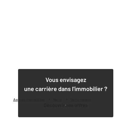
1
Vous envisagez
une carrière dans l'immobilier ?
Agence immobilière
Vente
Vente maison
Découvrir nos offres