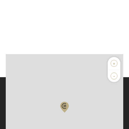
+
-
Parlons de vous, parlons biens
Votre compte :