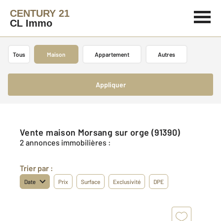
CENTURY 21
CL Immo
Tous
Maison
Appartement
Autres
Appliquer
Vente maison Morsang sur orge (91390)
2 annonces immobilières :
Trier par :
Date
Prix
Surface
Exclusivité
DPE