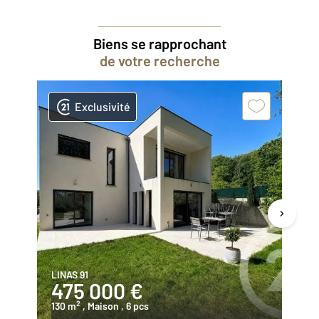
Biens se rapprochant
de votre recherche
Exclusivité
LINAS 91
SA
475 000 €
3
2
130 m
, Maison
, 6 pcs
98